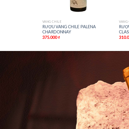
VANG CHILE
VANG 
SERVA CABERNET
RƯỢU VANG CHILE PALENA
RƯỢU
CHARDONNAY
CLAS
375.000
₫
310.