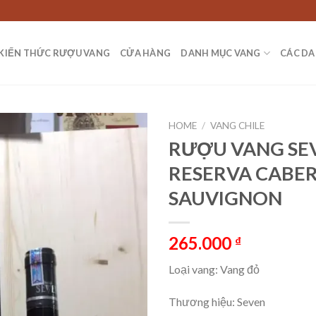
KIẾN THỨC RƯỢU VANG
CỬA HÀNG
DANH MỤC VANG
CÁC DA
HOME
/
VANG CHILE
RƯỢU VANG SE
RESERVA CABE
SAUVIGNON
265.000
₫
Loại vang: Vang đỏ
Thương hiệu: Seven