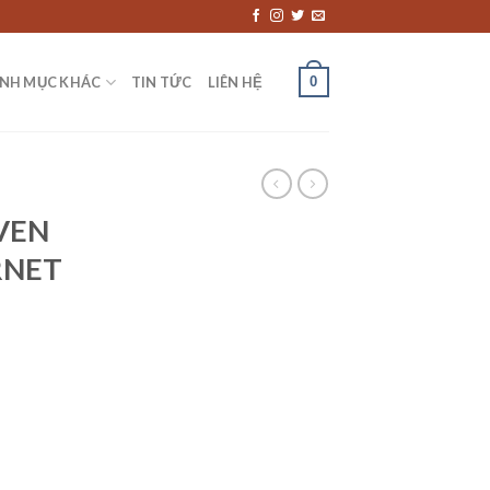
0
NH MỤC KHÁC
TIN TỨC
LIÊN HỆ
VEN
RNET