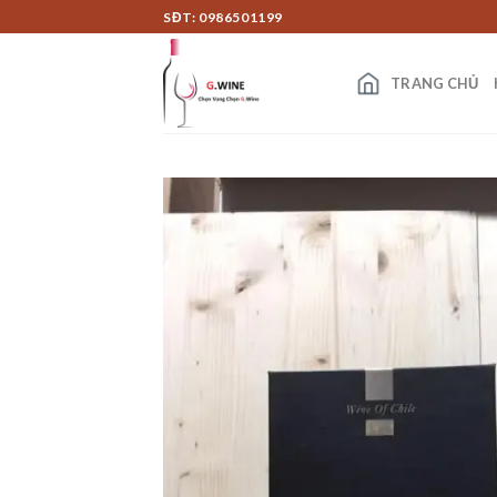
Skip
SĐT: 0986501199
to
content
TRANG CHỦ