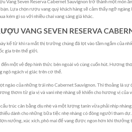
ợu Vang Seven Reserva Cabernet Sauvignon trở thành một món ăn 
è bạn. Lựa chọn rượu vang quý khách hàng sẽ cảm thấy ngỡ ngàng k
a kém gì so với nhiều chai vang sáng giá khác.
RƯỢU VANG SEVEN RESERVA CABER
ày kể từ khi ra mắt thị trường chúng đã lọt vào tầm ngắm của nh
c gia trên thế giới.
đến một vẻ đẹp hình thức bên ngoài vô cùng cuốn hút. Hương th
 ngõ ngách vị giác trên cơ thể.
t ngào của những trái nho Cabernet Sauvignon. Thi thoảng là sự 
ương thơm từ gia vị và vani nhẹ nhàng sẽ khiến cho hương vị của 
u trúc cân bằng dịu nhẹ và một lượng tanin vừa phải nhịp nhàng.
ể thiếu dành cho những bữa tiệc nhẹ nhàng có đông người tham dự
t lợn nướng, xúc xích, phô mai để vang được ngon hơn khi thưởng 