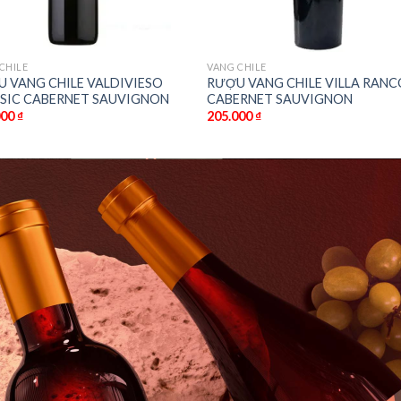
CHILE
VANG CHILE
 VANG CHILE VALDIVIESO
RƯỢU VANG CHILE VILLA RANC
SIC CABERNET SAUVIGNON
CABERNET SAUVIGNON
000
₫
205.000
₫