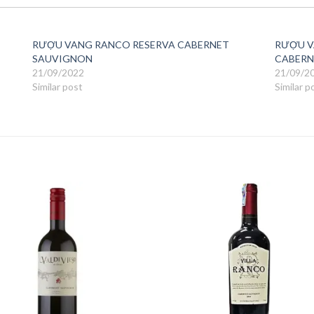
RƯỢU VANG RANCO RESERVA CABERNET
RƯỢU V
SAUVIGNON
CABERN
21/09/2022
21/09/2
Similar post
Similar p