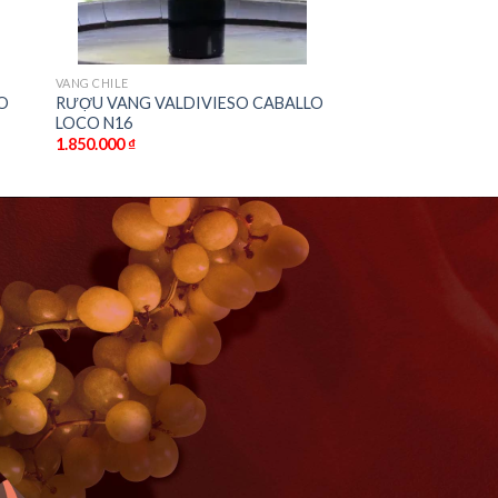
VANG CHILE
O
RƯỢU VANG VALDIVIESO CABALLO
LOCO N16
1.850.000
₫