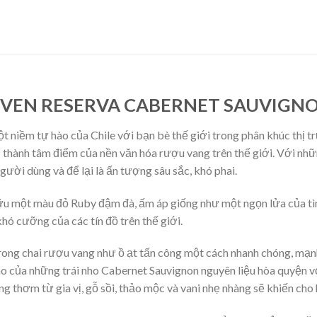
SEVEN RESERVA CABERNET SAUVIGN
t niềm tự hào của Chile với bạn bè thế giới trong phân khúc thị t
ở thành tâm điểm của nền văn hóa rượu vang trên thế giới. Với nhữn
ười dùng và để lại là ấn tượng sâu sắc, khó phai.
u một màu đỏ Ruby đậm đà, ấm áp giống như một ngọn lửa của tình 
ó cưỡng của các tín đồ trên thế giới.
ong chai rượu vang như ồ ạt tấn công một cách nhanh chóng, mạn
gào của những trái nho Cabernet Sauvignon nguyên liệu hòa quyện v
g thơm từ gia vị, gỗ sồi, thảo mộc và vani nhẹ nhàng sẽ khiến ch