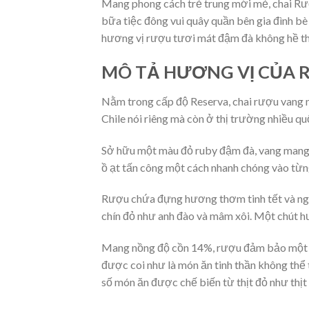
Mang phong cách trẻ trung mới mẻ, chai Rư
bữa tiệc đông vui quây quần bên gia đình b
hương vị rượu tươi mát đậm đà không hề thu
MÔ TẢ HƯƠNG VỊ CỦA 
Nằm trong cấp độ Reserva, chai rượu vang n
Chile nói riêng mà còn ở thị trường nhiều quố
Sở hữu một màu đỏ ruby đậm đà, vang mang 
ồ ạt tấn công một cách nhanh chóng vào từng
Rượu chứa đựng hương thơm tinh tết và ngọ
chín đỏ như anh đào và mâm xôi. Một chút h
Mang nồng độ cồn 14%, rượu đảm bảo một cấ
được coi như là món ăn tinh thần không th
số món ăn được chế biến từ thịt đỏ như thị