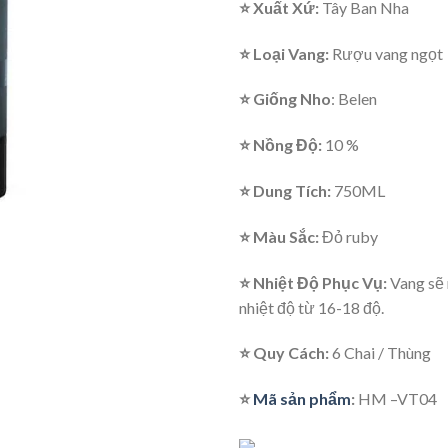
⭐ Xuất Xứ:
Tây Ban Nha
⭐
Loại Vang:
Rượu vang ngọt
⭐
Giống Nho
: Belen
⭐
Nồng Độ:
10 %
⭐ Dung Tích:
750ML
⭐
Màu Sắc:
Đỏ ruby
⭐ Nhiệt Độ Phục Vụ:
Vang sẽ 
nhiệt độ từ 16-18 độ.
⭐
Quy Cách:
6 Chai / Thùng
⭐
Mã sản phẩm
:
HM –VT04