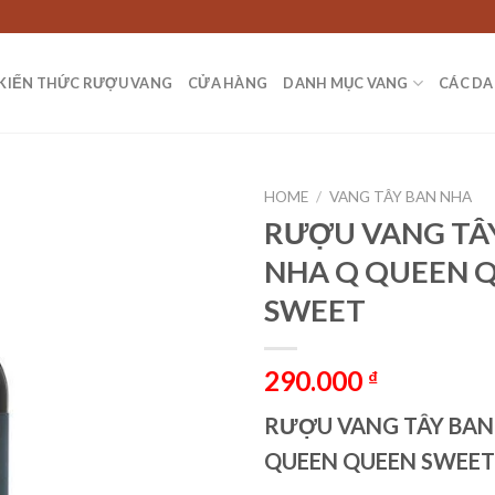
KIẾN THỨC RƯỢU VANG
CỬA HÀNG
DANH MỤC VANG
CÁC DA
HOME
/
VANG TÂY BAN NHA
RƯỢU VANG TÂ
NHA Q QUEEN 
SWEET
290.000
₫
RƯỢU VANG TÂY BAN
QUEEN QUEEN SWEET