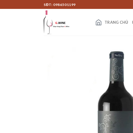
Skip
SĐT: 0986501199
to
content
TRANG CHỦ