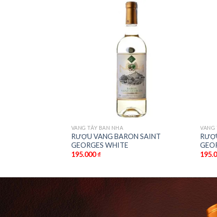
VANG TÂY BAN NHA
VANG 
RƯỢU VANG BARON SAINT
RƯỢ
IA 16 MESES
GEORGES WHITE
GEO
195.000
₫
195.