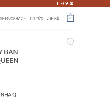
0
NH MỤC KHÁC
TIN TỨC
LIÊN HỆ
Y BAN
QUEEN
 NHA Q