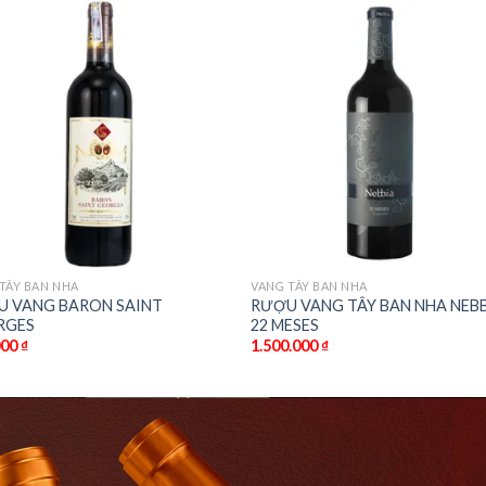
TÂY BAN NHA
VANG TÂY BAN NHA
U VANG BARON SAINT
RƯỢU VANG TÂY BAN NHA NEB
RGES
22 MESES
000
₫
1.500.000
₫