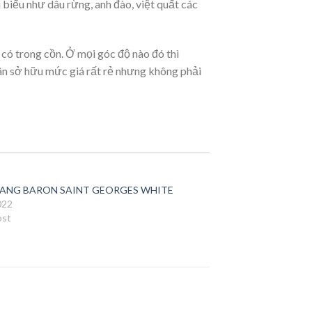
biểu như dâu rừng, anh đào, việt quất các
 có trong cồn. Ở mọi góc độ nào đó thì
 dân sở hữu mức giá rất rẻ nhưng không phải
ANG BARON SAINT GEORGES WHITE
022
ost