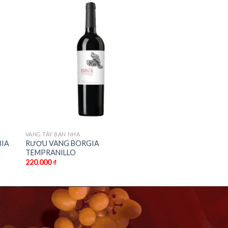
VANG TÂY BAN NHA
BIA
RƯỢU VANG BORGIA
TEMPRANILLO
220.000
₫