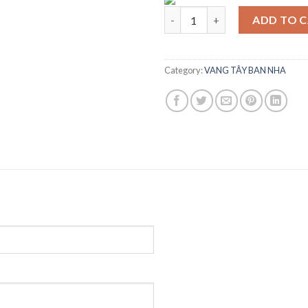
RƯỢU VANG TÂY BAN NHA Q 
ADD TO 
Category:
VANG TÂY BAN NHA