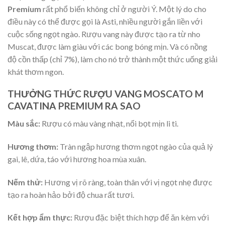
Premium
rất phổ biến không chỉ ở người Ý. Một lý do cho
điều này có thể được gọi là Asti, nhiều người gắn liền với
cuộc sống ngọt ngào. Rượu vang này được tạo ra từ nho
Muscat, được làm giàu với các bong bóng mịn. Và có nồng
độ cồn thấp (chỉ 7%), làm cho nó trở thành một thức uống giải
khát thơm ngon.
THƯỞNG THỨC RƯỢU VANG MOSCATO M
CAVATINA PREMIUM RA SAO
Màu sắc:
Rượu có màu vàng nhạt, nổi bọt mịn li ti.
Hương thơm:
Tràn ngập hương thơm ngọt ngào của quả lý
gai, lê, dứa, táo với hương hoa mùa xuân.
Nếm thử:
Hương vị rõ ràng, toàn thân với vị ngọt nhẹ được
tạo ra hoàn hảo bởi độ chua rất tươi.
Kết hợp ẩm thực:
Rượu đặc biệt thích hợp để ăn kèm với