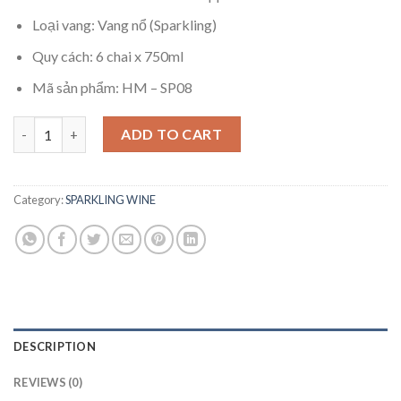
Loại vang: Vang nổ (Sparkling)
Quy cách: 6 chai x 750ml
Mã sản phẩm: HM – SP08
RƯỢU VANG MOSCATO M CAVATINA quantity
ADD TO CART
Category:
SPARKLING WINE
DESCRIPTION
REVIEWS (0)