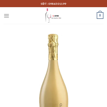
Skip
SĐT: 0986501199
to
content
0