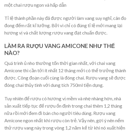
một chai rượu ngon và hấp dẫn
Tỉ lệ thành phần này đã được người làm vang suy nghĩ, cân đo
đong đếm rất kĩ lưỡng. Bởi vì chỉ có đúng tỉ lệ mới mang lại
hương vị và chất lượng rượu vang đạt chuẩn được.
LÀM RA RƯỢU VANG AMICONE NHƯ THẾ
NÀO?
Quá trình ủ nho thường tốn thời gian nhất, với chai vang
Amicone thì cần tới ít nhất 12 tháng mới có thể trưởng thành
được. Công đoạn cuối cùng là đóng chai. Rượu vang sẽ được
đóng chai thủy tinh với dung tích 750ml tiện dụng.
Tuy nhiên để rượu có hương vị mềm và nhẹ nhàng hơn, nhà
sản xuất tiếp tục để rượu ổn định trong chai thêm 1,2 tháng
nữa rồi mới đem đi bán cho người tiêu dùng. Rượu vang
Amicone ngon nhất khi rượu còn trẻ. Vậy nên, gợi ý nên nếm
thử rượu vang này trong vòng 1,2 năm kể từ khi nó xuất hiện