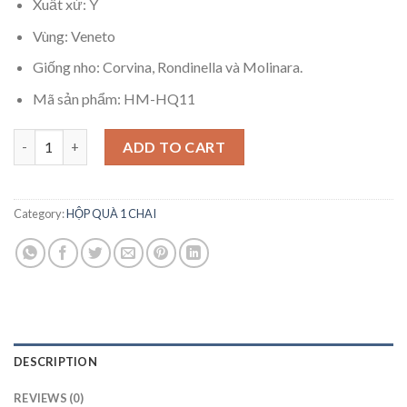
Xuất xứ: Ý
Vùng: Veneto
Giống nho: Corvina, Rondinella và Molinara.
Mã sản phẩm: HM-HQ11
HỘP 1 CHAI AMICONE quantity
ADD TO CART
Category:
HỘP QUÀ 1 CHAI
DESCRIPTION
REVIEWS (0)