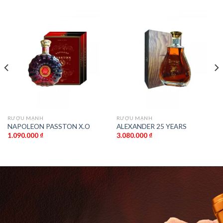
RƯỢU MẠNH
RƯỢU MẠNH
NAPOLEON PASSTON X.O
ALEXANDER 25 YEARS
1.090.000
₫
3.080.000
₫