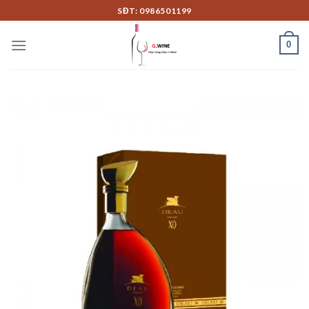
Skip
SĐT: 0986501199
to
content
0